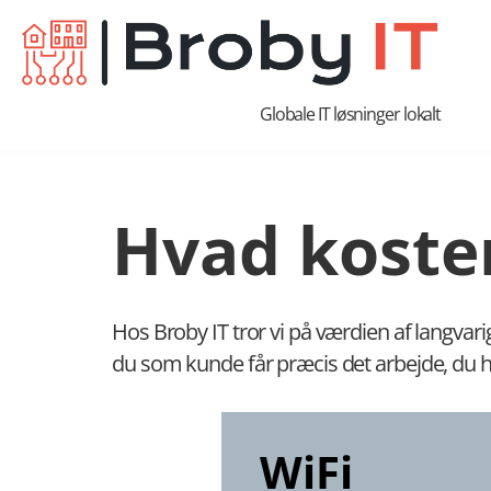
Spring
til
Globale IT løsninger lokalt
indhold
Hvad koste
Hos Broby IT tror vi på værdien af langvarig
du som kunde får præcis det arbejde, du har 
WiFi