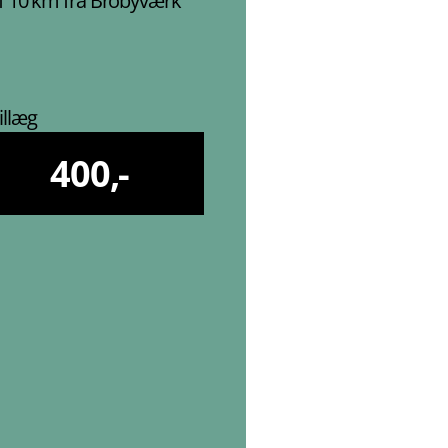
f 10 km fra Brobyværk
illæg
400,-