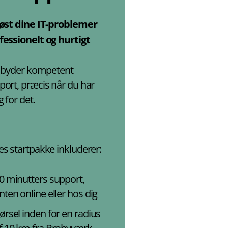
løst dine IT-problemer
fessionelt og hurtigt
tilbyder kompetent
port, præcis når du har
 for det.
es startpakke inkluderer:
0 minutters support,
nten online eller hos dig
ørsel inden for en radius