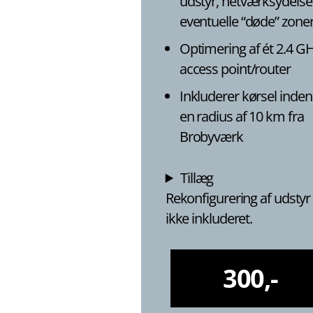
udstyr, netværksydelse
eventuelle “døde” zone
Optimering af ét 2.4 G
access point/router
Inkluderer kørsel inden
en radius af 10 km fra
Brobyværk
Tillæg
Rekonfigurering af udstyr
ikke inkluderet.
300,-