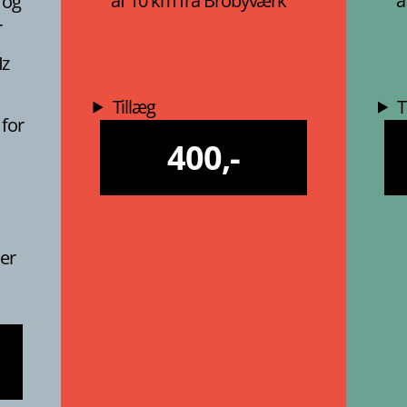
af 10 km fra Brobyværk
a
 og
r
Hz
Tillæg
T
 for
400,-
 er