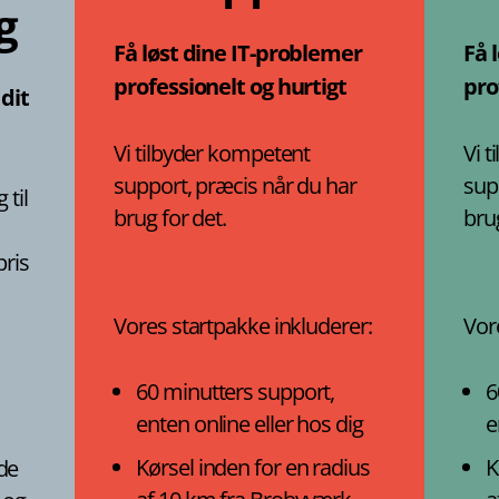
g
Få løst dine IT-problemer
Få 
professionelt og hurtigt
pro
dit
Vi tilbyder kompetent
Vi 
support, præcis når du har
sup
 til
brug for det.
brug
pris
Vores startpakke inkluderer:
Vor
60 minutters support,
6
enten online eller hos dig
e
Kørsel inden for en radius
K
de