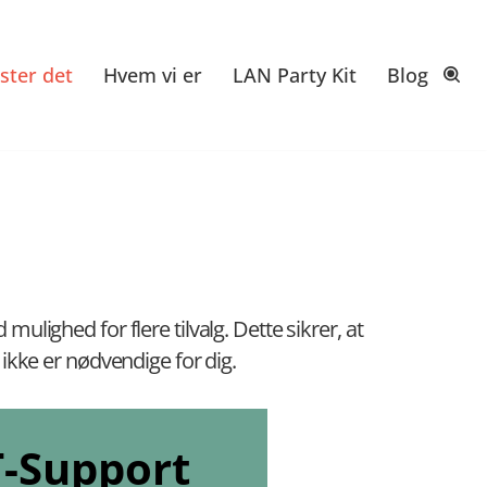
ster det
Hvem vi er
LAN Party Kit
Blog
mulighed for flere tilvalg. Dette sikrer, at
 ikke er nødvendige for dig.
T-Support